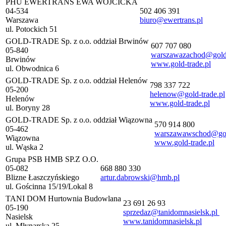
PHU EWERTRANS EWA WÓJCICKA
04-534
502 406 391
Warszawa
biuro@ewertrans.pl
ul. Potockich 51
GOLD-TRADE Sp. z o.o. oddział Brwinów
607 707 080
05-840
warszawazachod@gold-
Brwinów
www.gold-trade.pl
ul. Obwodnica 6
GOLD-TRADE Sp. z o.o. oddział Helenów
798 337 722
05-200
helenow@gold-trade.pl
Helenów
www.gold-trade.pl
ul. Boryny 28
GOLD-TRADE Sp. z o.o. oddział Wiązowna
570 914 800
05-462
warszawawschod@gold
Wiązowna
www.gold-trade.pl
ul. Wąska 2
Grupa PSB HMB SP.Z O.O.
05-082
668 880 330
Blizne Łaszczyńskiego
artur.dabrowski@hmb.pl
ul. Gościnna 15/19/Lokal 8
TANI DOM Hurtownia Budowlana
23 691 26 93
05-190
sprzedaz@tanidomnasielsk.pl
Nasielsk
www.tanidomnasielsk.pl
ul. Młynarska 25