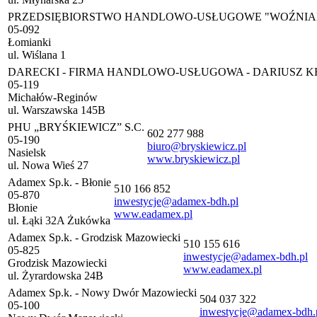
PRZEDSIĘBIORSTWO HANDLOWO-USŁUGOWE "WOŹNIAK
05-092
Łomianki
ul. Wiślana 1
DARECKI - FIRMA HANDLOWO-USŁUGOWA - DARIUSZ 
05-119
Michałów-Reginów
ul. Warszawska 145B
PHU „BRYŚKIEWICZ” S.C.
602 277 988
05-190
biuro@bryskiewicz.pl
Nasielsk
www.bryskiewicz.pl
ul. Nowa Wieś 27
Adamex Sp.k. - Błonie
510 166 852
05-870
inwestycje@adamex-bdh.pl
Błonie
www.eadamex.pl
ul. Łąki 32A Żukówka
Adamex Sp.k. - Grodzisk Mazowiecki
510 155 616
05-825
inwestycje@adamex-bdh.pl
Grodzisk Mazowiecki
www.eadamex.pl
ul. Żyrardowska 24B
Adamex Sp.k. - Nowy Dwór Mazowiecki
504 037 322
05-100
inwestycje@adamex-bdh.