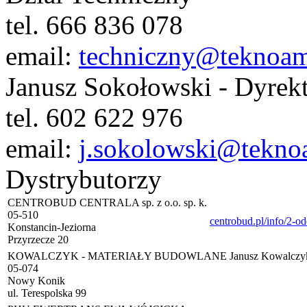
tel. 666 836 078
email:
techniczny@teknoam
Janusz Sokołowski - Dyrek
tel. 602 622 976
email:
j.sokolowski@tekno
Dystrybutorzy
CENTROBUD CENTRALA sp. z o.o. sp. k.
05-510
centrobud.pl/info/2-od
Konstancin-Jeziorna
Przyrzecze 20
KOWALCZYK - MATERIAŁY BUDOWLANE Janusz Kowalczy
05-074
Nowy Konik
ul. Terespolska 99