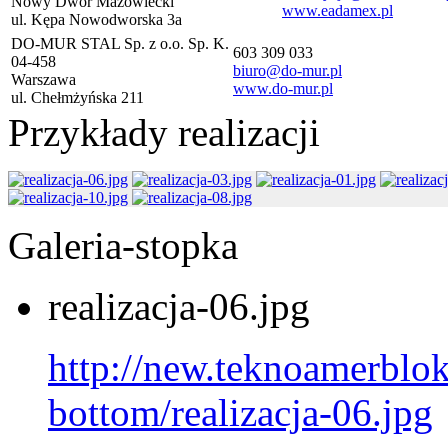
Nowy Dwór Mazowiecki
www.eadamex.pl
ul. Kępa Nowodworska 3a
DO-MUR STAL Sp. z o.o. Sp. K.
603 309 033
04-458
biuro@do-mur.pl
Warszawa
www.do-mur.pl
ul. Chełmżyńska 211
Przykłady realizacji
Galeria-stopka
realizacja-06.jpg
http://new.teknoamerblok.
bottom/realizacja-06.jpg